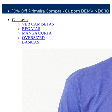
Bem Vindo a Silver Surfboards - Wear Division
10% Off Primeira Compra - Cupom BEMVINDO10
Camisetas
VER CAMISETAS
REGATAS
MANGA CURTA
OVERSIZED
BÁSICAS