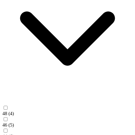
48
(4)
46
(5)