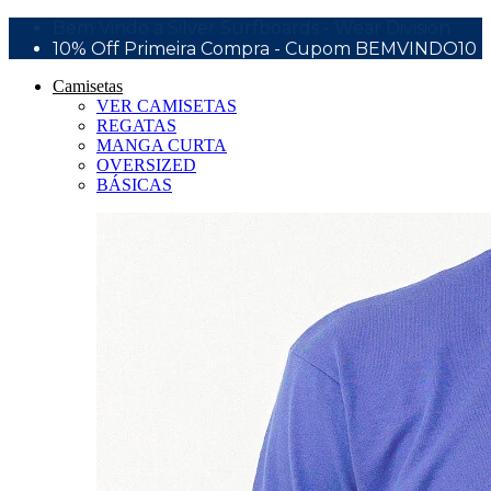
Bem Vindo a Silver Surfboards - Wear Division
10% Off Primeira Compra - Cupom BEMVINDO10
Camisetas
VER CAMISETAS
REGATAS
MANGA CURTA
OVERSIZED
BÁSICAS