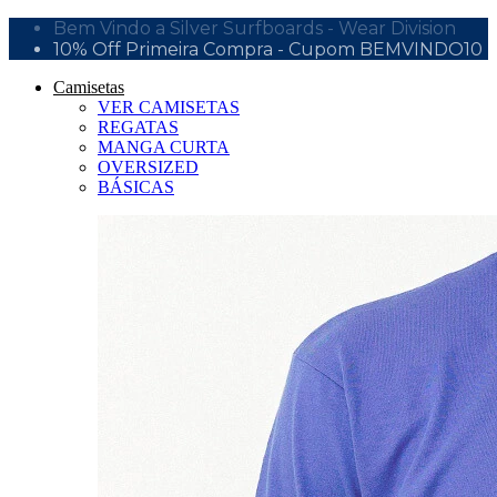
Bem Vindo a Silver Surfboards - Wear Division
10% Off Primeira Compra - Cupom BEMVINDO10
Camisetas
VER CAMISETAS
REGATAS
MANGA CURTA
OVERSIZED
BÁSICAS