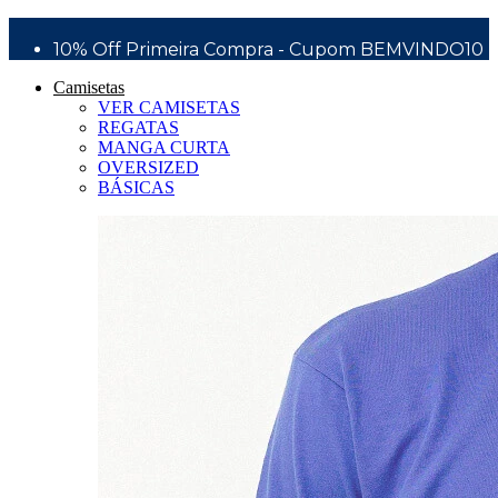
Bem Vindo a Silver Surfboards - Wear Division
10% Off Primeira Compra - Cupom BEMVINDO10
Camisetas
VER CAMISETAS
REGATAS
MANGA CURTA
OVERSIZED
BÁSICAS