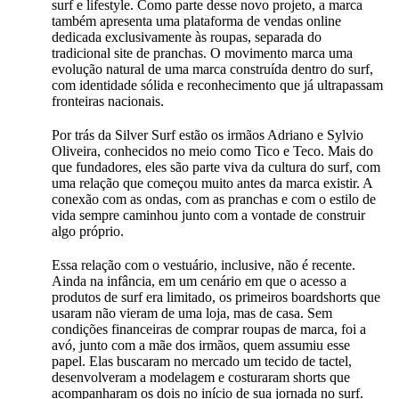
surf e lifestyle. Como parte desse novo projeto, a marca
também apresenta uma plataforma de vendas online
dedicada exclusivamente às roupas, separada do
tradicional site de pranchas. O movimento marca uma
evolução natural de uma marca construída dentro do surf,
com identidade sólida e reconhecimento que já ultrapassam
fronteiras nacionais.
Por trás da Silver Surf estão os irmãos Adriano e Sylvio
Oliveira, conhecidos no meio como Tico e Teco. Mais do
que fundadores, eles são parte viva da cultura do surf, com
uma relação que começou muito antes da marca existir. A
conexão com as ondas, com as pranchas e com o estilo de
vida sempre caminhou junto com a vontade de construir
algo próprio.
Essa relação com o vestuário, inclusive, não é recente.
Ainda na infância, em um cenário em que o acesso a
produtos de surf era limitado, os primeiros boardshorts que
usaram não vieram de uma loja, mas de casa. Sem
condições financeiras de comprar roupas de marca, foi a
avó, junto com a mãe dos irmãos, quem assumiu esse
papel. Elas buscaram no mercado um tecido de tactel,
desenvolveram a modelagem e costuraram shorts que
acompanharam os dois no início de sua jornada no surf.