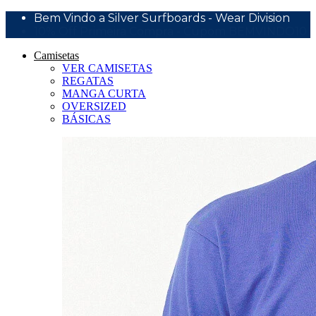
Bem Vindo a Silver Surfboards - Wear Division
10% Off Primeira Compra - Cupom BEMVINDO10
Camisetas
VER CAMISETAS
REGATAS
MANGA CURTA
OVERSIZED
BÁSICAS